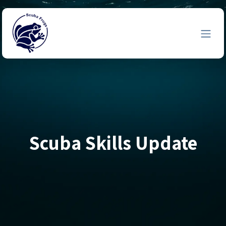
Zum Inhalt springen
Scuba Skills Update