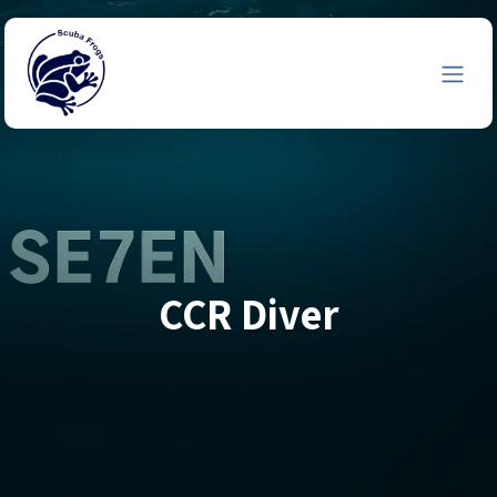
Zum Inhalt springen
CCR Diver